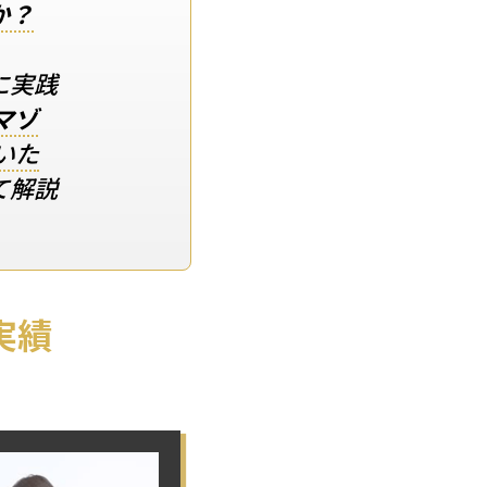
か？
に実践
マゾ
いた
て解説
実績