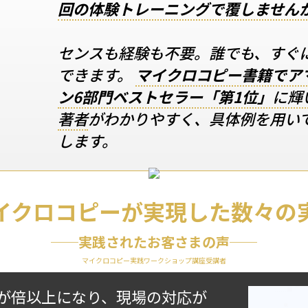
回の体験トレーニングで覆しません
センスも経験も不要。誰でも、すぐ
できます。
マイクロコピー書籍でア
ン6部門ベストセラー「第1位」
に輝
著者
がわかりやすく、具体例を用い
します。
イクロコピーが実現した数々の
──実践されたお客さまの声──
マイクロコピー実践ワークショップ講座受講者
が倍以上になり、現場の対応が