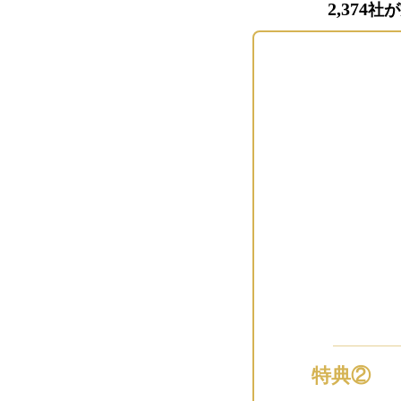
2,374
社が
特典②