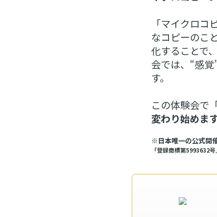
「マイクロコ
なコピーのこと
化することで
会では、“感
す。
この体験会で「
変わり始めま
※日本唯一の公式開催
「登録商標第5993632号