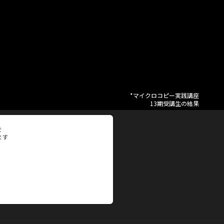
*マイクロコピー実践講座
13期受講生の結果
を
ます