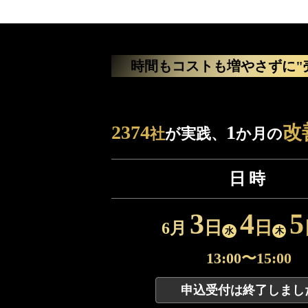
【申込受付終了
時間もコストも増やさずに
2374
1
改
社
が実践、
か月の
日時
3
4
5
日
日
6月
水
木
13:00〜15:00
申込受付は終了しまし