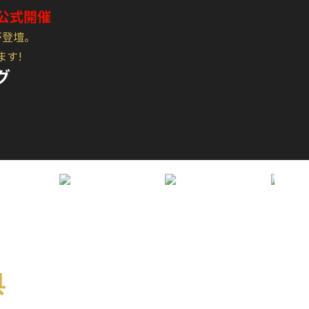
公式開催
が登壇。
ます!
グ
典