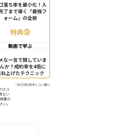
ゴ落ち率を最小化！入
完了まで導く「最強フ
ォーム」の全貌
特典⑨
動画で学ぶ
メな一言で損していま
んか？成約率を4倍に
跳ね上げたテクニック
*2025年2月オレコン調べ
グはコ
得ない
保護の
さい。