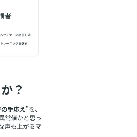
講者
者へセミナーの感想を問
ayトレーニング受講者
のか？
善の手応え
”を、
異常値かと思っ
な声も上がる
マ