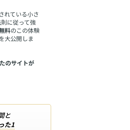
されている小さ
法則に従って強
無料
のこの体験
を大公開しま
たのサイトが
間と
った1