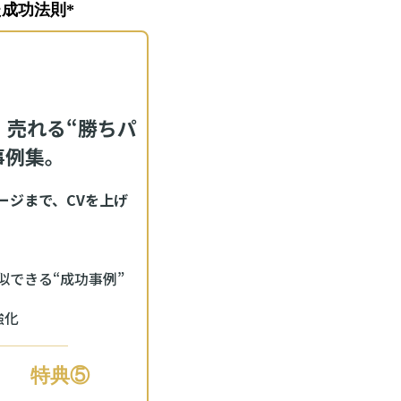
成功法則*
！売れる“勝ちパ
事例集。
ージまで、CVを上げ
似できる“成功事例”
強化
特典⑤