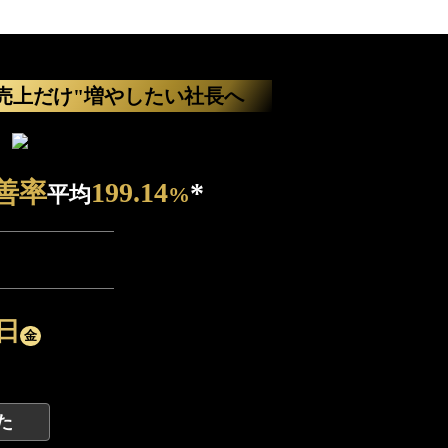
】北の達人・木下 勝寿社長も推薦｜5分で売上1.5倍マ
"売上だけ"増やしたい社長へ
善率
199.14
*
平均
%
日
金
た