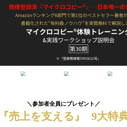
商標登録済『マイクロコピー®』
─日本唯一の
Amazonランキング6部門で第1位のベストセラー著者
書籍化された“有料級ノウハウ”を実質無料で解説し
マイクロコピー®体験トレーニン
&実践ワークショップ説明会
第30期
※「登録商標第5993632号」
＼
参加者全員にプレゼント
／
『売上を支える』
9
大特