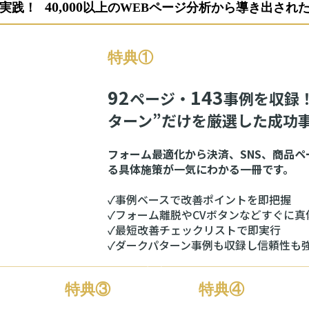
40,000
実践！
以上のWEBページ分析から導き出された
特典①
92
143
ページ・
事例を収録
ターン”だけを厳選した成功
フォーム最適化から決済、SNS、商品ペ
る具体施策が一気にわかる一冊です。
✓事例ベースで改善ポイントを即把握
✓フォーム離脱やCVボタンなどすぐに真
✓最短改善チェックリストで即実行
✓ダークパターン事例も収録し信頼性も
特典③
特典④