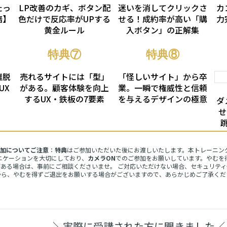
たっ
LP改善のカギ、ボタン配
迷いを消してクリックさ
カ
倍】
色だけで反応率がUPする
せる！成約率が高い「購
力
黄金ルール
入ボタン」の正解集
特典⑦
特典⑧
離脱
売れるサイトには「型」
「怪しいサイト」から卒
UX
がある。顧客体験を向上
業。一瞬で権威性と信頼
するUX・鉄板の7要素
を与えるデザインの極意
ダ
せ
加についてご注意
：
特典
はご参加いただいた後にお渡しいたします。本トレーニン
ニケーションを大切にしており、
カメラON
でのご参加をお願いしています。やむを
がある場合は、事前にご相談くださいませ。 ご対応いただけない場合、セキュリティ
から、やむを得ずご退出をお願いする場合がございますので、あらかじめご了承くだ
＼実際に受講された方に聞きました／