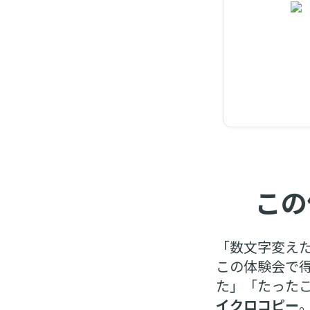
この
「数文字変え
この体験会で
た」「たった
イクロコピー